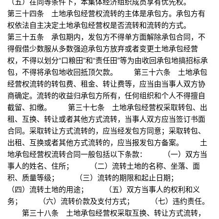
（五）在同等条件下，本集体经济组织成员享有优先权。
第三十四条 土地承包经营权流转的主体是承包方。承包方有
权依法自主决定土地承包经营权是否流转和流转的方式。
第三十五条 承包期内，发包方不得单方面解除承包合同，不
得假借少数服从多数强迫承包方放弃或者变更土地承包经营
权，不得以划分“口粮田”和“责任田”等为由收回承包地搞招标承
包，不得将承包地收回抵顶欠款。 第三十六条 土地承包
经营权流转的转包费、租金、转让费等，应当由当事人双方协
商确定。流转的收益归承包方所有，任何组织和个人不得擅自
截留、扣缴。 第三十七条 土地承包经营权采取转包、出
租、互换、转让或者其他方式流转，当事人双方应当签订书面
合同。采取转让方式流转的，应当经发包方同意；采取转包、
出租、互换或者其他方式流转的，应当报发包方备案。 土
地承包经营权流转合同一般包括以下条款： （一）双方当
事人的姓名、住所； （二）流转土地的名称、坐落、面
积、质量等级； （三）流转的期限和起止日期；
（四）流转土地的用途； （五）双方当事人的权利和义
务； （六）流转价款及支付方式； （七）违约责任。
第三十八条 土地承包经营权采取互换、转让方式流转，