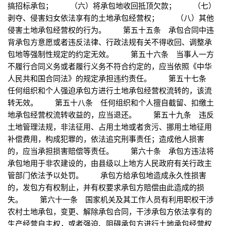
搞招标承包； （六）将承包地收回抵顶欠款； （七）
剥夺、侵害妇女依法享有的土地承包经营权； （八）其他
侵害土地承包经营权的行为。 第五十五条 承包合同中违
背承包方意愿或者违反法律、行政法规有关不得收回、调整承
包地等强制性规定的约定无效。 第五十六条 当事人一方
不履行合同义务或者履行义务不符合约定的，应当依照《中华
人民共和国合同法》的规定承担违约责任。 第五十七条
任何组织和个人强迫承包方进行土地承包经营权流转的，该流
转无效。 第五十八条 任何组织和个人擅自截留、扣缴土
地承包经营权流转收益的，应当退还。 第五十九条 违反
土地管理法规，非法征用、占用土地或者贪污、挪用土地征用
补偿费用，构成犯罪的，依法追究刑事责任；造成他人损害
的，应当承担损害赔偿等责任。 第六十条 承包方违法将
承包地用于非农建设的，由县级以上地方人民政府有关行政主
管部门依法予以处罚。 承包方给承包地造成永久性损害
的，发包方有权制止，并有权要求承包方赔偿由此造成的损
失。 第六十一条 国家机关及其工作人员有利用职权干涉
农村土地承包，变更、解除承包合同，干涉承包方依法享有的
生产经营自主权，或者强迫、阻碍承包方进行土地承包经营权