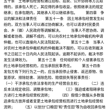
五十条 土地承包经营权通过招标、拍卖、公开协商等方式取
得的，该承包人死亡，其应得的承包收益，依照继承法的规定
继承；在承包期内，其继承人可以继续承包。 第四章 争
议的解决和法律责任 第五十一条 因土地承包经营发生纠
纷的，双方当事人可以通过协商解决，也可以请求村民委员
会、乡（镇）人民政府等调解解决。 当事人不愿协商、调
解或者协商、调解不成的，可以向农村土地承包仲裁机构申请
仲裁，也可以直接向人民法院起诉。 第五十二条 当事人
对农村土地承包仲裁机构的仲裁裁决不服的，可以在收到裁决
书之日起三十日内向人民法院起诉。逾期不起诉的，裁决书即
发生法律效力。 第五十三条 任何组织和个人侵害承包方
的土地承包经营权的，应当承担民事责任。 第五十四条
发包方有下列行为之一的，应当承担停止侵害、返还原物、恢
复原状、排除妨害、消除危险、赔偿损失等民事责任：
（一）干涉承包方依法享有的生产经营自主权； （二）违
反本法规定收回、调整承包地； （三）强迫或者阻碍承包
方进行土地承包经营权流转； （四）假借少数服从多数强
迫承包方放弃或者变更土地承包经营权而进行土地承包经营权
流转； （五）以划分“口粮田”和“责任田”等为由收回承包地