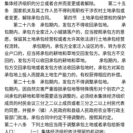
集体经济组织的分立或者合并而变更或者解除。 第二十五
条 国家机关及其工作人员不得利用职权干涉农村土地承包或
者变更、解除承包合同。 第四节 土地承包经营权的保护
第二十六条 承包期内，发包方不得收回承包地。 承
包期内，承包方全家迁入小城镇落户的，应当按照承包方的意
愿，保留其土地承包经营权或者允许其依法进行土地承包经营
权流转。 承包期内，承包方全家迁入设区的市，转为非农
业户口的，应当将承包的耕地和草地交回发包方。承包方不交
回的，发包方可以收回承包的耕地和草地。 承包期内，承
包方交回承包地或者发包方依法收回承包地时，承包方对其在
承包地上投入而提高土地生产能力的，有权获得相应的补偿。
第二十七条 承包期内，发包方不得调整承包地。 承
包期内，因自然灾害严重毁损承包地等特殊情形对个别农户之
间承包的耕地和草地需要适当调整的，必须经本集体经济组织
成员的村民会议三分之二以上成员或者三分之二以上村民代表
的同意，并报乡（镇）人民政府和县级人民政府农业等行政主
管部门批准。承包合同中约定不得调整的，按照其约定。
第二十八条 下列土地应当用于调整承包土地或者承包给新增
人口： （一）集体经济组织依法预留的机动地；