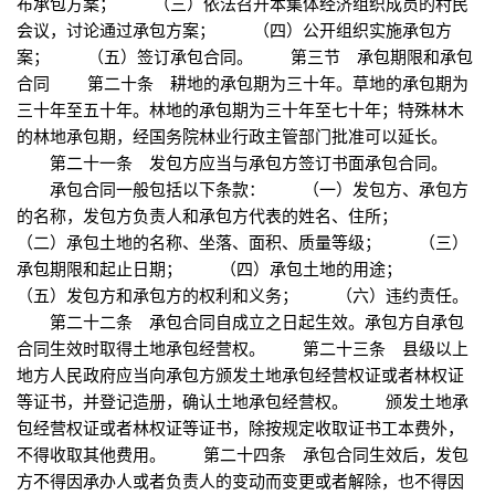
布承包方案； （三）依法召开本集体经济组织成员的村民
会议，讨论通过承包方案； （四）公开组织实施承包方
案； （五）签订承包合同。 第三节 承包期限和承包
合同 第二十条 耕地的承包期为三十年。草地的承包期为
三十年至五十年。林地的承包期为三十年至七十年；特殊林木
的林地承包期，经国务院林业行政主管部门批准可以延长。
第二十一条 发包方应当与承包方签订书面承包合同。
承包合同一般包括以下条款： （一）发包方、承包方
的名称，发包方负责人和承包方代表的姓名、住所；
（二）承包土地的名称、坐落、面积、质量等级； （三）
承包期限和起止日期； （四）承包土地的用途；
（五）发包方和承包方的权利和义务； （六）违约责任。
第二十二条 承包合同自成立之日起生效。承包方自承包
合同生效时取得土地承包经营权。 第二十三条 县级以上
地方人民政府应当向承包方颁发土地承包经营权证或者林权证
等证书，并登记造册，确认土地承包经营权。 颁发土地承
包经营权证或者林权证等证书，除按规定收取证书工本费外，
不得收取其他费用。 第二十四条 承包合同生效后，发包
方不得因承办人或者负责人的变动而变更或者解除，也不得因