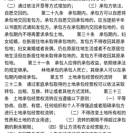
（二）通过依法开垦等方式增加的； （三）承包方依法、
自愿交回的。 第二十九条 承包期内，承包方可以自愿将
承包地交回发包方。承包方自愿交回承包地的，应当提前半年
以书面形式通知发包方。承包方在承包期内交回承包地的，在
承包期内不得再要求承包土地。 第三十条 承包期内，妇
女结婚，在新居住地未取得承包地的，发包方不得收回其原承
包地；妇女离婚或者丧偶，仍在原居住地生活或者不在原居住
地生活但在新居住地未取得承包地的，发包方不得收回其原承
包地。 第三十一条 承包人应得的承包收益，依照继承法
的规定继承。 林地承包的承包人死亡，其继承人可以在承
包期内继续承包。 第五节 土地承包经营权的流转 第
三十二条 通过家庭承包取得的土地承包经营权可以依法采取
转包、出租、互换、转让或者其他方式流转。 第三十三
条 土地承包经营权流转应当遵循以下原则： （一）平等
协商、自愿、有偿，任何组织和个人不得强迫或者阻碍承包方
进行土地承包经营权流转； （二）不得改变土地所有权的
性质和土地的农业用途； （三）流转的期限不得超过承包
期的剩余期限； （四）受让方须有农业经营能力；