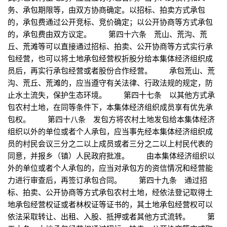
务、承包期限等，由双方协商确定。以招标、拍卖方式承包
的，承包费通过公开竞标、竞价确定；以公开协商等方式承包
的，承包费由双方议定。 第四十六条 荒山、荒沟、荒
丘、荒滩等可以直接通过招标、拍卖、公开协商等方式实行承
包经营，也可以将土地承包经营权折股分给本集体经济组织成
员后，再实行承包经营或者股份合作经营。 承包荒山、荒
沟、荒丘、荒滩的，应当遵守有关法律、行政法规的规定，防
止水土流失，保护生态环境。 第四十七条 以其他方式承
包农村土地，在同等条件下，本集体经济组织成员享有优先承
包权。 第四十八条 发包方将农村土地发包给本集体经济
组织以外的单位或者个人承包，应当事先经本集体经济组织成
员的村民会议三分之二以上成员或者三分之二以上村民代表的
同意，并报乡（镇）人民政府批准。 由本集体经济组织以
外的单位或者个人承包的，应当对承包方的资信情况和经营能
力进行审查后，再签订承包合同。 第四十九条 通过招
标、拍卖、公开协商等方式承包农村土地，经依法登记取得土
地承包经营权证或者林权证等证书的，其土地承包经营权可以
依法采取转让、出租、入股、抵押或者其他方式流转。 第