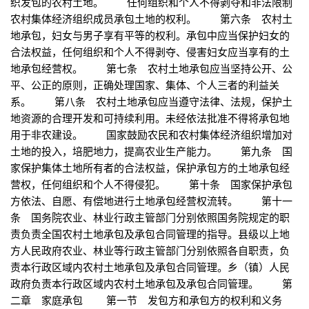
织发包的农村土地。 任何组织和个人不得剥夺和非法限制
农村集体经济组织成员承包土地的权利。 第六条 农村土
地承包，妇女与男子享有平等的权利。承包中应当保护妇女的
合法权益，任何组织和个人不得剥夺、侵害妇女应当享有的土
地承包经营权。 第七条 农村土地承包应当坚持公开、公
平、公正的原则，正确处理国家、集体、个人三者的利益关
系。 第八条 农村土地承包应当遵守法律、法规，保护土
地资源的合理开发和可持续利用。未经依法批准不得将承包地
用于非农建设。 国家鼓励农民和农村集体经济组织增加对
土地的投入，培肥地力，提高农业生产能力。 第九条 国
家保护集体土地所有者的合法权益，保护承包方的土地承包经
营权，任何组织和个人不得侵犯。 第十条 国家保护承包
方依法、自愿、有偿地进行土地承包经营权流转。 第十一
条 国务院农业、林业行政主管部门分别依照国务院规定的职
责负责全国农村土地承包及承包合同管理的指导。县级以上地
方人民政府农业、林业等行政主管部门分别依照各自职责，负
责本行政区域内农村土地承包及承包合同管理。乡（镇）人民
政府负责本行政区域内农村土地承包及承包合同管理。 第
二章 家庭承包 第一节 发包方和承包方的权利和义务