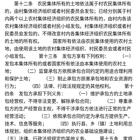
第十二条 农民集体所有的土地依法属于村农民集体所有
的，由村集体经济组织或者村民委员会发包；已经分别属于村
内两个以上农村集体经济组织的农民集体所有的，由村内各该
农村集体经济组织或者村民小组发包。村集体经济组织或者村
民委员会发包的，不得改变村内各集体经济组织农民集体所有
的土地的所有权。 国家所有依法由农民集体使用的农村土
地，由使用该土地的农村集体经济组织、村民委员会或者村民
小组发包。 第十三条 发包方享有下列权利： （一）
发包本集体所有的或者国家所有依法由本集体使用的农村土
地； （二）监督承包方依照承包合同约定的用途合理利用
和保护土地； （三）制止承包方损害承包地和农业资源的
行为； （四）法律、行政法规规定的其他权利。 第十
四条 发包方承担下列义务： （一）维护承包方的土地承
包经营权，不得非法变更、解除承包合同； （二）尊重承
包方的生产经营自主权，不得干涉承包方依法进行正常的生产
经营活动； （三）依照承包合同约定为承包方提供生产、
技术、信息等服务； （四）执行县、乡（镇）土地利用总
体规划，组织本集体经济组织内的农业基础设施建设；
（五）法律、行政法规规定的其他义务。 第十五条 家庭