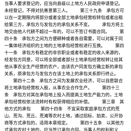
当事人要求登记的，应当向县级以上地方人民政府申请登记。
未经登记，不得对抗善意第三人。 第三十九条 承包方可
以在一定期限内将部分或者全部土地承包经营权转包或者出租
给第三方，承包方与发包方的承包关系不变。 承包方将土
地交由他人代耕不超过一年的，可以不签订书面合同。 第
四十条 承包方之间为方便耕种或者各自需要，可以对属于同
一集体经济组织的土地的土地承包经营权进行互换。 第四
十一条 承包方有稳定的非农职业或者有稳定的收入来源的，
经发包方同意，可以将全部或者部分土地承包经营权转让给其
他从事农业生产经营的农户，由该农户同发包方确立新的承包
关系，原承包方与发包方在该土地上的承包关系即行终止。
第四十二条 承包方之间为发展农业经济，可以自愿联合
将土地承包经营权入股，从事农业合作生产。 第四十三
条 承包方对其在承包地上投入而提高土地生产能力的，土地
承包经营权依法流转时有权获得相应的补偿。 第三章 其
他方式的承包 第四十四条 不宜采取家庭承包方式的荒
山、荒沟、荒丘、荒滩等农村土地，通过招标、拍卖、公开协
商等方式承包的，适用本章规定。 第四十五条 以其他方
式承包农村土地的，应当签订承包合同。当事人的权利和义